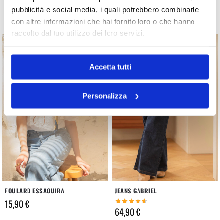
15,90
€
pubblicità e social media, i quali potrebbero combinarle
64,90
€
con altre informazioni che hai fornito loro o che hanno
raccolto dal tuo utilizzo dei loro servizi.
NEW COLLECTION
NEW COLLECTION
Accetta tutti
Personalizza
FOULARD ESSAOUIRA
JEANS GABRIEL
15,90
€
64,90
€