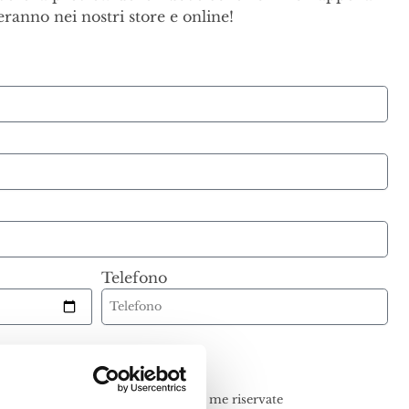
eranno nei nostri store e online!
Telefono
ioni della
Privacy policy
idelity e ricevere sconti e promo a me riservate