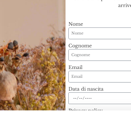
arriv
Nome
Cognome
Email
Data di nascita
Privacy policy
Accetto i termini e le condiz
Voglio iscrivermi ad Amelia F