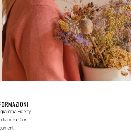
FORMAZIONI
gramma Fidelity
dizione e Costi
gamenti