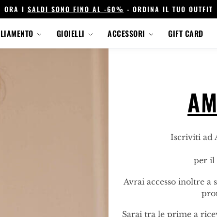
ORA I
SALDI SONO FINO AL -60%
- ORDINA IL TUO OUTFIT
GLIAMENTO
GIOIELLI
ACCESSORI
GIFT CARD
AM
Iscriviti ad
per i
Avrai accesso inoltre a s
pro
Sarai tra le prime a ric