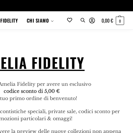
0,00
€
FIDELITY
CHI SIAMO
0
ELIA FIDELITY
 Amelia Fidelity per avere un esclusivo
codice sconto di 5,00 €
Cerca
l tuo primo ordine di benvenuto!
contistiche speciali, private sale, codici sconto per
mozioni particolari & omaggi!
evere la preview delle nuove collezioni non appena