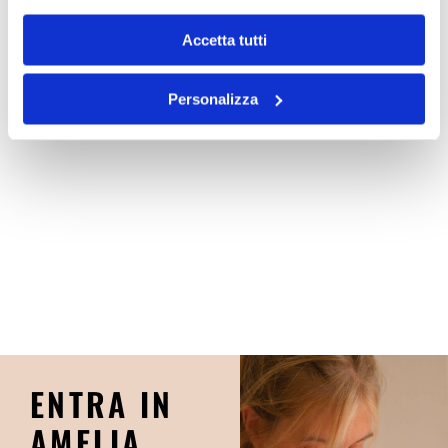
modo di sentirsi donna attraverso semplicità,
carattere, raffinatezza e, perchè no, eccentricità.
Accetta tutti
L’outfit perfetto si completa, poi, con i nostri
Personalizza
accessori che regalano tutto il sapore del design
firmato Amelia.
ENTRA IN
AMELIA