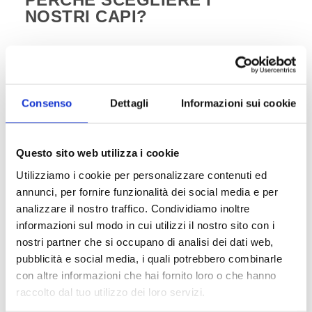
NOSTRI CAPI?
La qualità è un aspetto fondamentale in ogni
momento, dall’idea iniziale al prodotto finale. I
nostri capi sono il perfetto esempio di un rapporto
Consenso
Dettagli
Informazioni sui cookie
competitivo qualità prezzo e sono frutto di
un’attenta ricerca sui tessuti e sui dettagli che
contribuiscono al prodotto finito. I modelli, infatti,
Questo sito web utilizza i cookie
vengono presentati nei punti vendita con estrema
cura per preservarne l’unicità e il
Utilizziamo i cookie per personalizzare contenuti ed
valore. Garantiamo che la nostra collezione vi
annunci, per fornire funzionalità dei social media e per
piacerà e durerà il tempo necessario per farvi
analizzare il nostro traffico. Condividiamo inoltre
innamorare!
informazioni sul modo in cui utilizzi il nostro sito con i
nostri partner che si occupano di analisi dei dati web,
Amelia, con il proposito di offrire proposte sempre
pubblicità e social media, i quali potrebbero combinarle
valide e attuali, offre un’ampia gamma di prodotti
con altre informazioni che hai fornito loro o che hanno
con più di 600 style diversi a stagione. Per noi
raccolto dal tuo utilizzo dei loro servizi.
non esistono mode passeggere, ma solo un unico