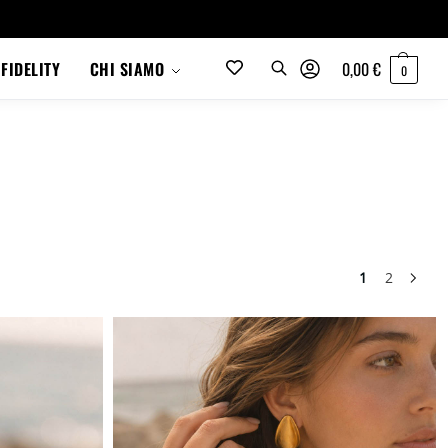
0,00
€
FIDELITY
CHI SIAMO
0
1
2