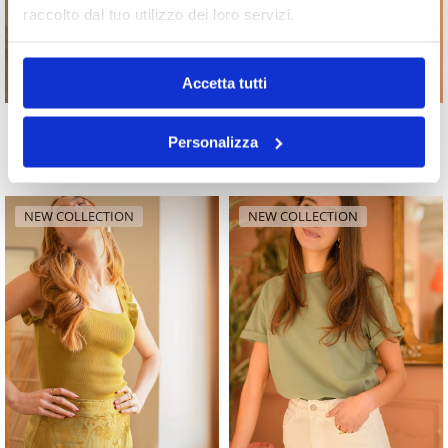
raccolto dal tuo utilizzo dei loro servizi.
Accetta tutti
T-SHIRT CAPRICE
T-SHIRT SILLA
Personalizza
26,90
€
29,90
€
NEW COLLECTION
NEW COLLECTION