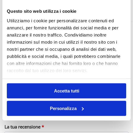
COMPOSIZIONE
Questo sito web utilizza i cookie
Utilizziamo i cookie per personalizzare contenuti ed
annunci, per fornire funzionalità dei social media e per
analizzare il nostro traffico. Condividiamo inoltre
Recensioni
0
informazioni sul modo in cui utilizzi il nostro sito con i
nostri partner che si occupano di analisi dei dati web,
Ancora non ci sono recensioni.
pubblicità e social media, i quali potrebbero combinarle
con altre informazioni che hai fornito loro o che hanno
Recensisci per primo “Anello doppia piastra
raccolto dal tuo utilizzo dei loro servizi.
bombato”
Il tuo indirizzo email non sarà pubblicato.
I campi obbligatori
Accetta tutti
sono contrassegnati
*
La tua valutazione
*
Personalizza
La tua recensione
*