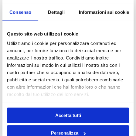
COMPOSIZIONE
Consenso
Dettagli
Informazioni sui cookie
Questo sito web utilizza i cookie
Recensioni
1
Utilizziamo i cookie per personalizzare contenuti ed
annunci, per fornire funzionalità dei social media e per
analizzare il nostro traffico. Condividiamo inoltre
informazioni sul modo in cui utilizzi il nostro sito con i
Martina G.
nostri partner che si occupano di analisi dei dati web,
(acquirente verificato)
12 Marzo 2025
pubblicità e social media, i quali potrebbero combinarle
bellissimo, come da foto e molto resistente, non si
con altre informazioni che hai fornito loro o che hanno
ossida 🙂
raccolto dal tuo utilizzo dei loro servizi.
Accetta tutti
Aggiungi una recensione
Personalizza
Il tuo indirizzo email non sarà pubblicato.
I campi obbligatori