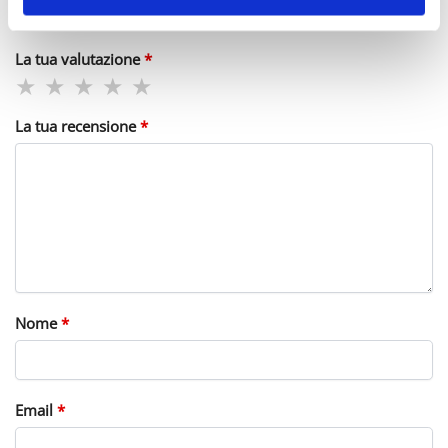
sono contrassegnati
*
La tua valutazione
*
La tua recensione
*
Nome
*
Email
*