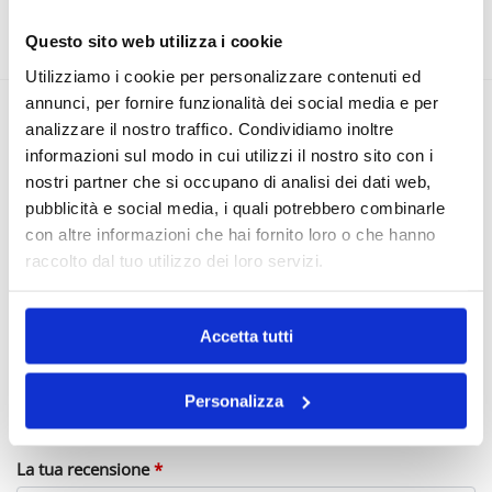
COMPOSIZIONE
Questo sito web utilizza i cookie
Utilizziamo i cookie per personalizzare contenuti ed
annunci, per fornire funzionalità dei social media e per
analizzare il nostro traffico. Condividiamo inoltre
Recensioni
0
informazioni sul modo in cui utilizzi il nostro sito con i
nostri partner che si occupano di analisi dei dati web,
Ancora non ci sono recensioni.
pubblicità e social media, i quali potrebbero combinarle
con altre informazioni che hai fornito loro o che hanno
Recensisci per primo “Anello Martellato
raccolto dal tuo utilizzo dei loro servizi.
Pietre Marroni”
Il tuo indirizzo email non sarà pubblicato.
I campi obbligatori
Accetta tutti
sono contrassegnati
*
La tua valutazione
*
Personalizza
La tua recensione
*