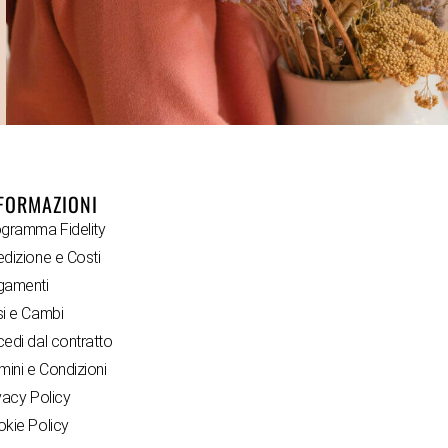
FORMAZIONI
gramma Fidelity
dizione e Costi
gamenti
i e Cambi
edi dal contratto
mini e Condizioni
vacy Policy
kie Policy