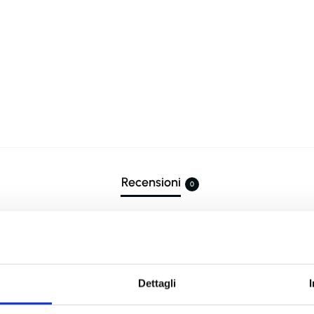
Recensioni
0
 pietra tonda marrone”
Dettagli
mpi obbligatori sono contrassegnati
*