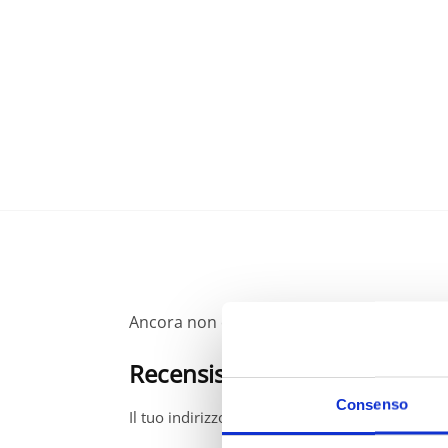
Ancora non ci sono recensioni.
Recensisci per primo “Anello
Consenso
Il tuo indirizzo email non sarà pubblicato.
I ca