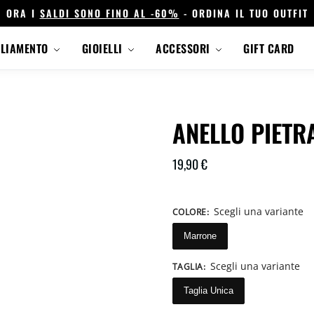
ORA I
SALDI SONO FINO AL -60%
- ORDINA IL TUO OUTFIT
GLIAMENTO
GIOIELLI
ACCESSORI
GIFT CARD
ANELLO PIET
19,90
€
Scegli una variante
COLORE
:
Marrone
Scegli una variante
TAGLIA
:
Taglia Unica