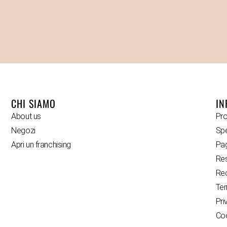
CHI SIAMO
IN
About us
Pro
Negozi
Spe
Apri un franchising
Pa
Res
Rec
Ter
Pri
Coo