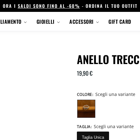
ORA I
SALDI SONO FINO AL -60%
- ORDINA IL TUO OUTFIT
GLIAMENTO
GIOIELLI
ACCESSORI
GIFT CARD
ANELLO TRECC
19,90
€
Scegli una variante
COLORE
:
Scegli una variante
TAGLIA
:
Taglia Unica