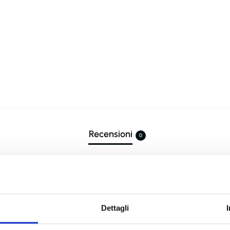
Recensioni
0
Treccia”
Dettagli
mpi obbligatori sono contrassegnati
*