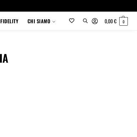
0,00
€
FIDELITY
CHI SIAMO
0
IA
Cerca