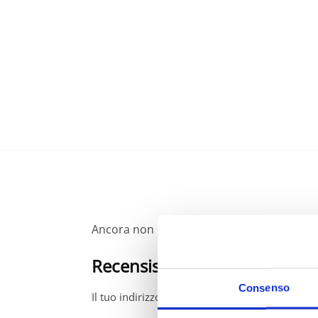
Ancora non ci sono recensioni.
Recensisci per primo “Anello 
Consenso
Il tuo indirizzo email non sarà pubblicato.
I ca