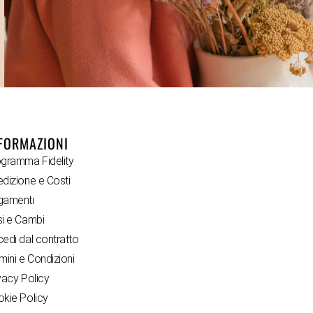
FORMAZIONI
gramma Fidelity
dizione e Costi
gamenti
i e Cambi
edi dal contratto
mini e Condizioni
vacy Policy
kie Policy