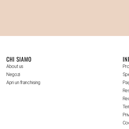
CHI SIAMO
IN
About us
Pro
Negozi
Spe
Apri un franchising
Pa
Res
Rec
Ter
Pri
Coo