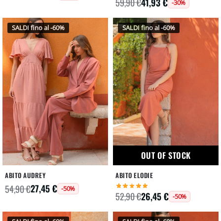
41,93
€
59,90
€
-30%
SALDI fino al -60%
SALDI fino al -60%
OUT OF STOCK
ABITO AUDREY
ABITO ELODIE
27,45
€
54,90
€
-50%
26,45
€
52,90
€
-50%