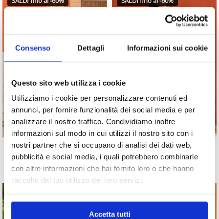
SALDI fino al -60%
SALDI fino al -60%
Consenso
Dettagli
Informazioni sui cookie
Questo sito web utilizza i cookie
Utilizziamo i cookie per personalizzare contenuti ed
annunci, per fornire funzionalità dei social media e per
analizzare il nostro traffico. Condividiamo inoltre
informazioni sul modo in cui utilizzi il nostro sito con i
nostri partner che si occupano di analisi dei dati web,
ABITO MOKA
ABITO CHARLOTTE
pubblicità e social media, i quali potrebbero combinarle
21,96
€
23,96
€
54,90
€
59,90
€
-60%
-60%
con altre informazioni che hai fornito loro o che hanno
raccolto dal tuo utilizzo dei loro servizi.
SALDI fino al -60%
SALDI fino al -60%
Accetta tutti