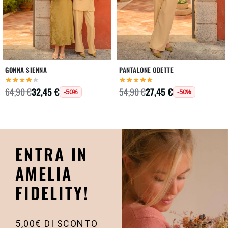
GONNA SIENNA
PANTALONE ODETTE
32,45
€
27,45
€
64,90
€
54,90
€
-50%
-50%
ENTRA IN
AMELIA
FIDELITY!
5,00€ DI SCONTO