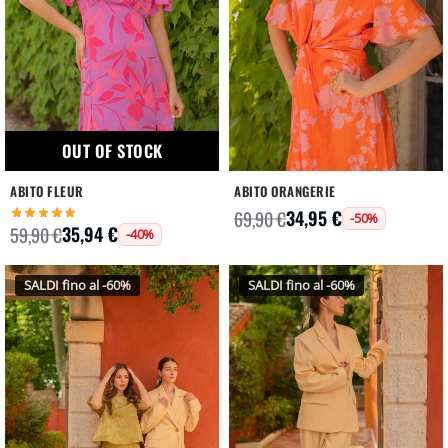
OUT OF STOCK
ABITO FLEUR
ABITO ORANGERIE
34,95
€
69,90
€
-50%
35,94
€
59,90
€
-40%
SALDI fino al -60%
SALDI fino al -60%