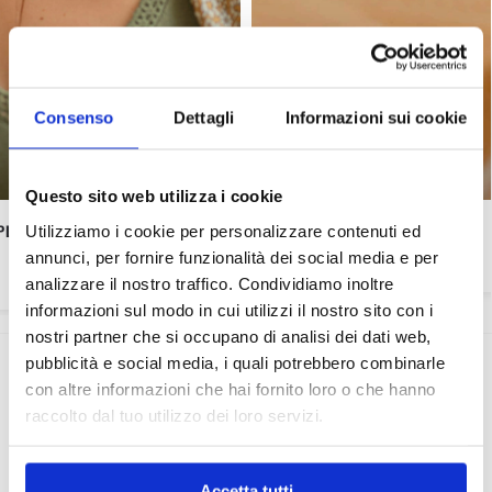
Consenso
Dettagli
Informazioni sui cookie
Questo sito web utilizza i cookie
PLA EARTH
ANELLO PIETRA TONDA
Utilizziamo i cookie per personalizzare contenuti ed
18,90
€
annunci, per fornire funzionalità dei social media e per
analizzare il nostro traffico. Condividiamo inoltre
informazioni sul modo in cui utilizzi il nostro sito con i
nostri partner che si occupano di analisi dei dati web,
pubblicità e social media, i quali potrebbero combinarle
Recensioni
con altre informazioni che hai fornito loro o che hanno
4
raccolto dal tuo utilizzo dei loro servizi.
luisa
Accetta tutti