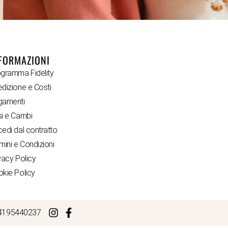
FORMAZIONI
gramma Fidelity
dizione e Costi
gamenti
i e Cambi
edi dal contratto
mini e Condizioni
vacy Policy
kie Policy
I. 04195440237