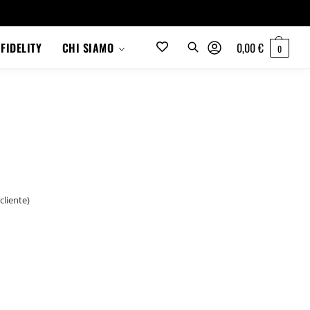
0,00
€
FIDELITY
CHI SIAMO
0
cliente)