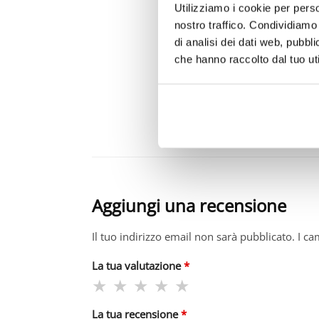
Utilizziamo i cookie per perso
nostro traffico. Condividiamo 
di analisi dei dati web, pubbl
che hanno raccolto dal tuo uti
francesca C.
(acquirente verificat
26 Luglio 2026
Pantaloncino perfetto nella vest
L ho abbandonato alla sua canot
Al prossimo acquisto, Francesc
Aggiungi una recensione
Il tuo indirizzo email non sarà pubblicato.
I ca
La tua valutazione
*
La tua recensione
*