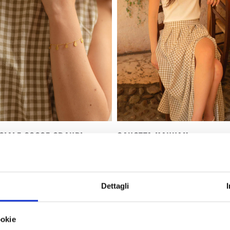
CIALE GOCCE GRANDI
CANOTTA HANNAH
€
32,90
€
Dettagli
ookie
Recensioni
1