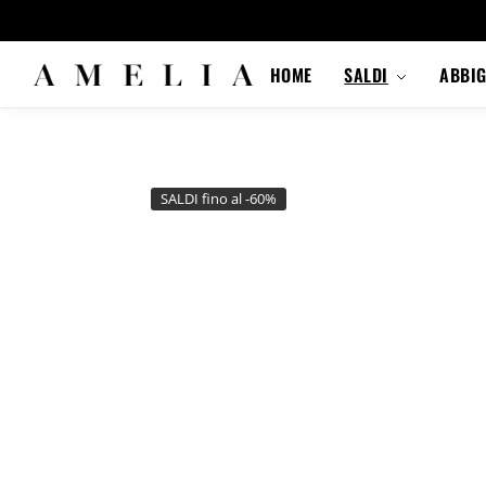
HOME
SALDI
ABBI
SALDI fino al -60%