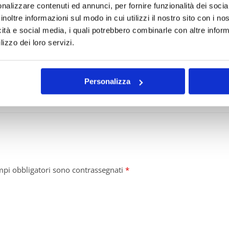
nalizzare contenuti ed annunci, per fornire funzionalità dei socia
inoltre informazioni sul modo in cui utilizzi il nostro sito con i n
icità e social media, i quali potrebbero combinarle con altre inform
lizzo dei loro servizi.
o)
ibilità, comodo e pratico nella fantasia romantica.
ta ed è perfetto.
Personalizza
a
mpi obbligatori sono contrassegnati
*