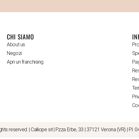
CHI SIAMO
IN
About us
Pro
Negozi
Spe
Apri un franchising
Pa
Res
Rec
Ter
Pri
Coo
ights reserved. | Calliope srl | P.zza Erbe, 33 | 37121 Verona (VR) | P.