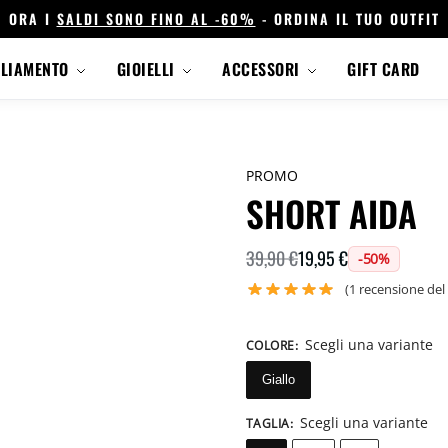
ORA I
SALDI SONO FINO AL -60%
- ORDINA IL TUO OUTFIT
GLIAMENTO
GIOIELLI
ACCESSORI
GIFT CARD
PROMO
SHORT AIDA
19,95
€
39,90
€
-50%
(
1
recensione del 
Scegli una variante
COLORE
:
Giallo
Scegli una variante
TAGLIA
: