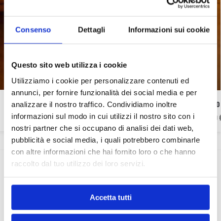
Consenso
Dettagli
Informazioni sui cookie
Questo sito web utilizza i cookie
Utilizziamo i cookie per personalizzare contenuti ed
annunci, per fornire funzionalità dei social media e per
BORSA LE CROISSANT
ANELLO
analizzare il nostro traffico. Condividiamo inoltre
18,90
informazioni sul modo in cui utilizzi il nostro sito con i
81,00
€
90,00
€
-10%
nostri partner che si occupano di analisi dei dati web,
pubblicità e social media, i quali potrebbero combinarle
con altre informazioni che hai fornito loro o che hanno
raccolto dal tuo utilizzo dei loro servizi.
Recensioni
3
Accetta tutti
Barbara