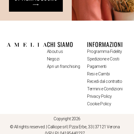
⟶
CHI SIAMO
INFORMAZIONI
About us
Programma Fidelity
Negozi
Spedizione e Costi
Apri un franchising
Pagamenti
Resi e Cambi
Recedi dal contratto
Termini e Condizioni
Privacy Policy
Cookie Policy
Copyright 2026
© All rights reserved. | Calliope srl | P.zza Erbe, 33 | 37121 Verona
(VR) | P.I. 04195440237