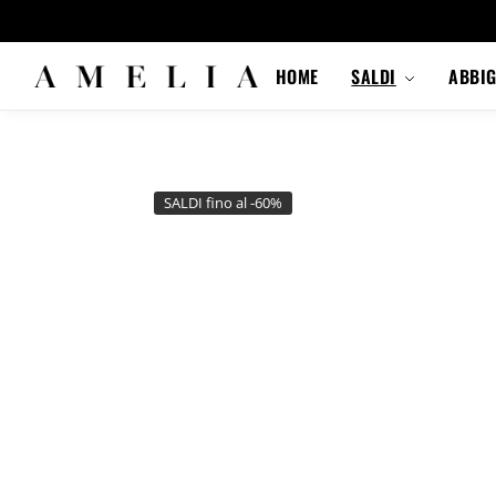
HOME
SALDI
ABBI
SALDI fino al -60%