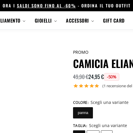
ORA I
SALDI SONO FINO AL -60%
- ORDINA IL TUO OUTFIT
GLIAMENTO
GIOIELLI
ACCESSORI
GIFT CARD
PROMO
CAMICIA ELIA
24,95
€
49,90
€
-50%
(
1
recensione del 
Scegli una variante
COLORE
:
panna
Scegli una variante
TAGLIA
: