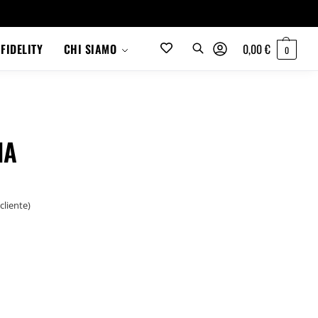
0,00
€
FIDELITY
CHI SIAMO
0
NA
cliente)