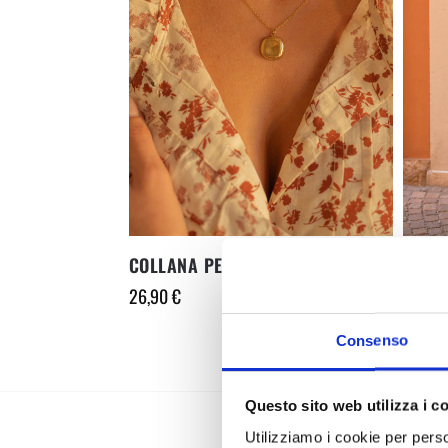
COLLANA PENDAGLIO MORBIDO
BORSA
26,90
€
22,90
Consenso
Questo sito web utilizza i c
Utilizziamo i cookie per perso