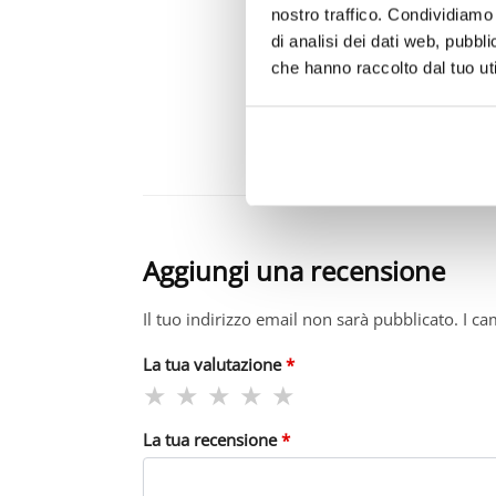
nostro traffico. Condividiamo 
di analisi dei dati web, pubbl
che hanno raccolto dal tuo uti
Francesca
(acquirente verificato)
3 Aprile 2026
Bellissima camicia, ottimo mate
Aggiungi una recensione
Il tuo indirizzo email non sarà pubblicato.
I ca
La tua valutazione
*
La tua recensione
*