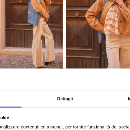
 LE JEAN
GIACCA MANU
€
37,45
€
74,90
€
-50%
Dettagli
ookie
nalizzare contenuti ed annunci, per fornire funzionalità dei socia
Recensioni
1