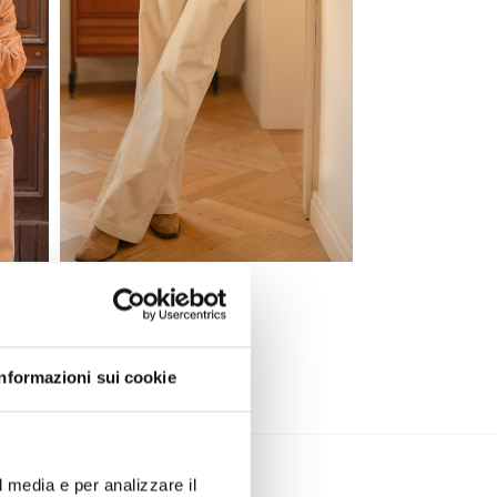
JEANS GABRIEL
62,90
€
Informazioni sui cookie
l media e per analizzare il