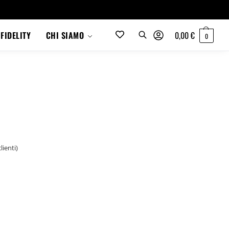
0,00
€
FIDELITY
CHI SIAMO
0
lienti)