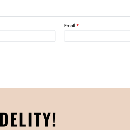
Email
*
DELITY!