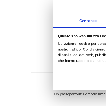
Angela F
Consenso
24 Febbraio 2026
Bella giacca con ottime rifinitu
Questo sito web utilizza i c
Utilizziamo i cookie per perso
nostro traffico. Condividiamo 
Asia L.
di analisi dei dati web, pubbl
2 Marzo 2026
che hanno raccolto dal tuo uti
Bellissima, bella al tocco, si abb
Valentina C.
(acquirente verificato
13 Marzo 2026
Un passepartout! Comodissima