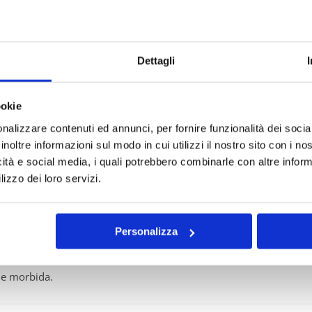
Dettagli
re, morbida e versatile perfetta per la primavera
ookie
nalizzare contenuti ed annunci, per fornire funzionalità dei socia
inoltre informazioni sul modo in cui utilizzi il nostro sito con i n
icità e social media, i quali potrebbero combinarle con altre inform
lizzo dei loro servizi.
ina a tutto!
Personalizza
)
 e morbida.