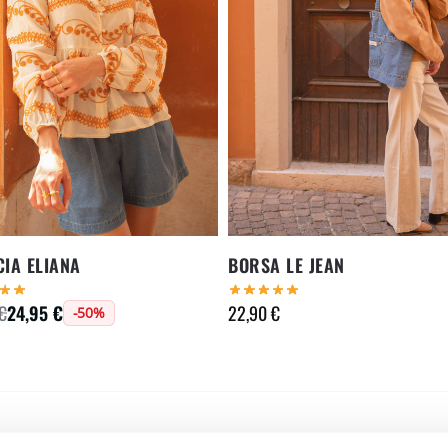
IA ELIANA
BORSA LE JEAN
24,95
€
22,90
€
€
-50%
Recensioni
4