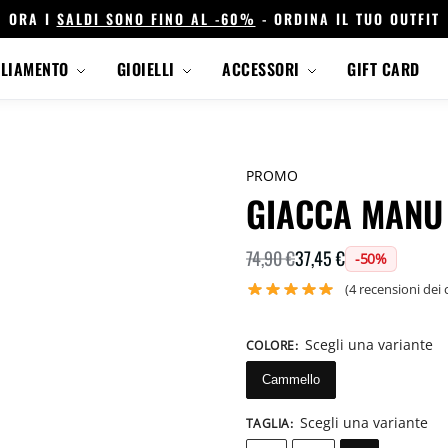
ORA I
SALDI SONO FINO AL -60%
- ORDINA IL TUO OUTFIT
GLIAMENTO
GIOIELLI
ACCESSORI
GIFT CARD
PROMO
GIACCA MANU
37,45
€
74,90
€
-50%
(
4
recensioni dei c
Scegli una variante
COLORE
:
Cammello
Scegli una variante
TAGLIA
: