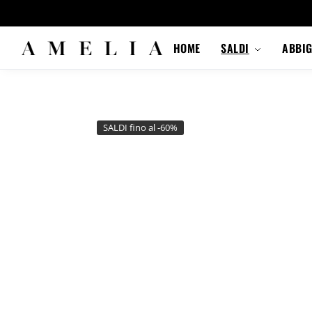
HOME
SALDI
ABBI
SALDI fino al -60%